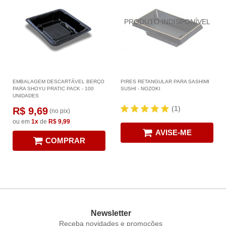
EMBALAGEM DESCARTÁVEL BERÇO
PIRES RETANGULAR PARA SASHIMI
PARA SHOYU PRATIC PACK - 100
SUSHI - NOZOKI
UNIDADES
(1)
R$ 9,69
(no pix)
ou em
1x
de
R$ 9,99
AVISE-ME
COMPRAR
Newsletter
Receba novidades e promoções