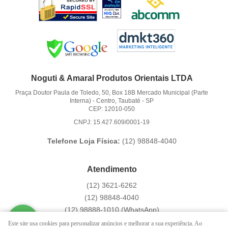
Noguti & Amaral Produtos Orientais LTDA
Praça Doutor Paula de Toledo, 50, Box 18B Mercado Municipal (Parte
Interna)
-
Centro, Taubaté
-
SP
CEP: 12010-050
CNPJ: 15.427.609/0001-19
Telefone Loja Física:
(12)
98848-4040
Atendimento
(12)
3621-6262
(12)
98848-4040
(12)
98888-1010
(WhatsApp)
Segunda a Sexta das 9:00h às 16:00h
Este site usa cookies para personalizar anúncios e melhorar a sua experiência. Ao