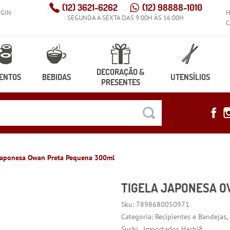
(12)
3621-6262
(12)
98888-1010
OGIN
SEGUNDA A SEXTA DAS 9:00H ÀS 16:00H
C
DECORAÇÃO &
ENTOS
BEBIDAS
UTENSÍLIOS
PRESENTES
Japonesa Owan Preta Pequena 300ml
TIGELA JAPONESA 
Sku:
7898680050971
Categoria:
Recipientes e Bandejas
Sushi
Importados Hachi8