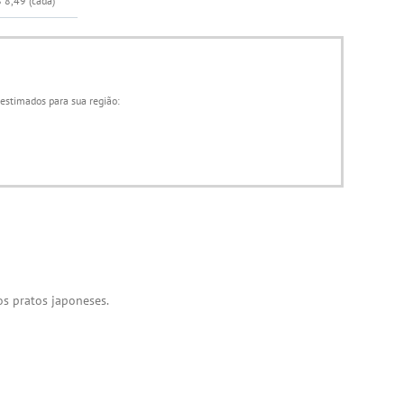
 8,49
(cada)
 estimados para sua região:
os pratos japoneses.