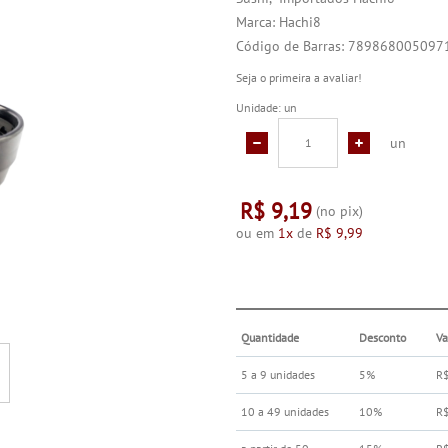
Marca:
Hachi8
Código de Barras:
789868005097
Seja o primeira a avaliar!
Unidade: un
un
R$ 9,19
(no pix)
ou em
1x
de
R$ 9,99
Quantidade
Desconto
Va
5 a 9 unidades
5%
R$
10 a 49 unidades
10%
R$