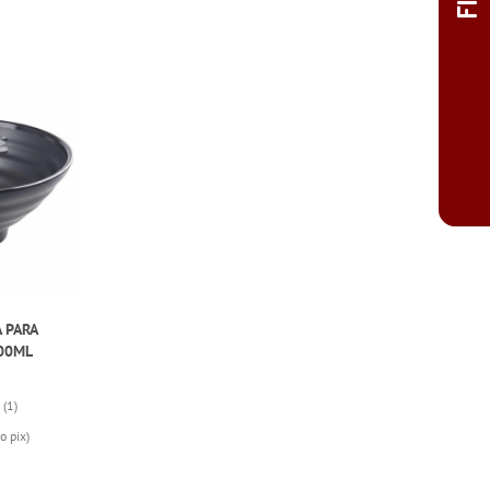
A PARA
00ML
(1)
o pix)