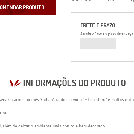
a partir de 50
15%
R$
OMENDAR PRODUTO
FRETE E PRAZO
Simule o frete e o prazo de entrega
INFORMAÇÕES DO PRODUTO
rvir o arroz japonês “Gohan”, caldos como o “Misso-shiru” e muitos outr
ior.
al, além de deixar o ambiente mais bonito e bem decorado.