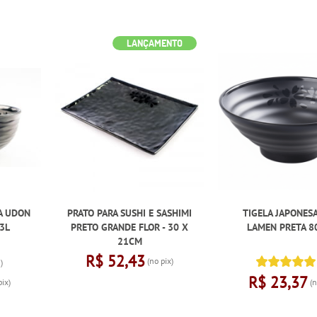
LANÇAMENTO
A UDON
PRATO PARA SUSHI E SASHIMI
TIGELA JAPONES
3L
PRETO GRANDE FLOR - 30 X
LAMEN PRETA 8
21CM
R$ 52,43
(no pix)
)
R$ 23,37
pix)
(n