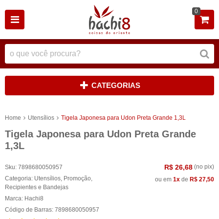
0
CATEGORIAS
Home
Utensílios
Tigela Japonesa para Udon Preta Grande 1,3L
Tigela Japonesa para Udon Preta Grande
1,3L
R$ 26,68
(no pix)
Sku:
7898680050957
Categoria:
Utensílios
,
Promoção
,
ou em
1x
de
R$ 27,50
Recipientes e Bandejas
Marca:
Hachi8
Código de Barras:
7898680050957