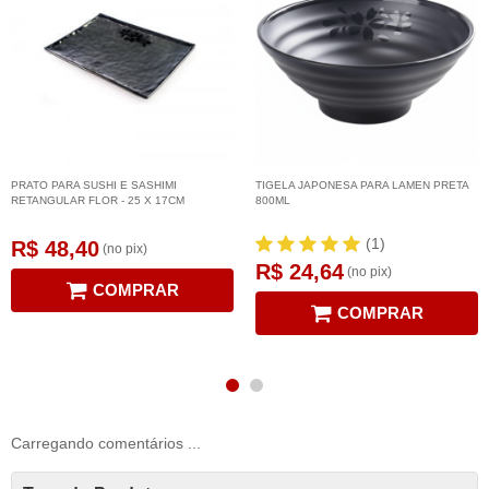
PRATO PARA SUSHI E SASHIMI
TIGELA JAPONESA PARA LAMEN PRETA
RETANGULAR FLOR - 25 X 17CM
800ML
(1)
R$ 48,40
(no pix)
R$ 24,64
(no pix)
COMPRAR
COMPRAR
Carregando comentários ...