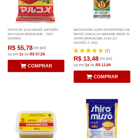
PASTA DE SOJA MISSÔ JAPONÊS
MISSOSHIRU SOPA INSTANTÂNEA DE
IKKYUSAN MARUKOME - 1000
MISSÔ COM ALGA WAKAME MADE IN
GRAMAS
JAPAN MARUKOME 216G (12
SACHÊS X 18G)
R$ 55,78
(no pix)
(2)
ou em
1x
de
R$ 57,50
R$ 13,48
(no pix)
ou em
1x
de
R$ 13,90
COMPRAR
COMPRAR