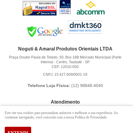
Noguti & Amaral Produtos Orientais LTDA
Praça Doutor Paula de Toledo, 50, Box 18B Mercado Municipal (Parte
Interna)
-
Centro, Taubaté
-
SP
CEP: 12010-050
CNPJ: 15.427.609/0001-19
Telefone Loja Física:
(12)
98848-4040
Atendimento
(12)
3621-6262
Este site usa cookies para personalizar anúncios e melhorar a sua experiência. Ao
continuar navegando, você concorda com a nossa Política de Privacidade.
(12)
98848-4040
(12)
98888-1010
(WhatsApp)
Segunda a Sexta das 9:00h às 16:00h
ENTENDI