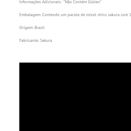
Informações Adicionais: “Não Contém Glúten”
Embalagem: Contendo um pacote de missô shiro sakura com 1
Origem: Brasil
Fabricante: Sakura