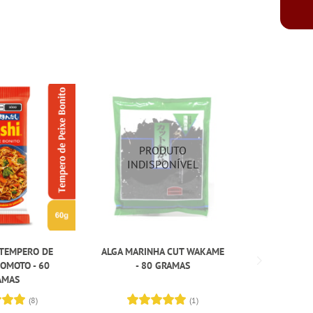
TEMPERO DE
ALGA MARINHA CUT WAKAME
MASSA DE 
NOMOTO - 60
- 80 GRAMAS
SAKU
AMAS
(8)
(1)