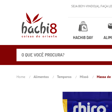
SEJA BEM-VINDO(A),
FAÇA L
HACHI8 DAY
ALIM
Home
Alimentos
Temperos
Missô
Massa de 