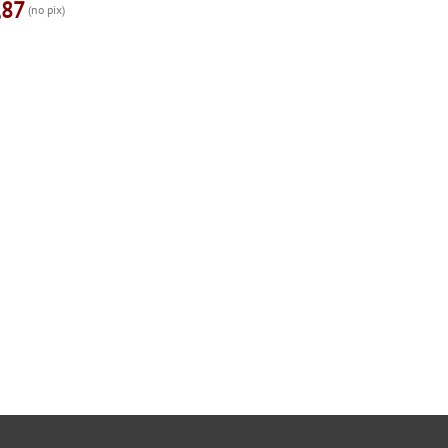
,87
R$ 3
(no pix)