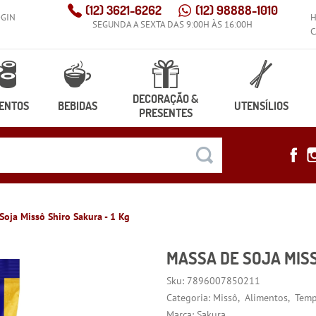
(12)
3621-6262
(12)
98888-1010
OGIN
SEGUNDA A SEXTA DAS 9:00H ÀS 16:00H
C
DECORAÇÃO &
ENTOS
BEBIDAS
UTENSÍLIOS
PRESENTES
Soja Missô Shiro Sakura - 1 Kg
MASSA DE SOJA MISS
Sku:
7896007850211
Categoria:
Missô
Alimentos
Temp
Marca:
Sakura