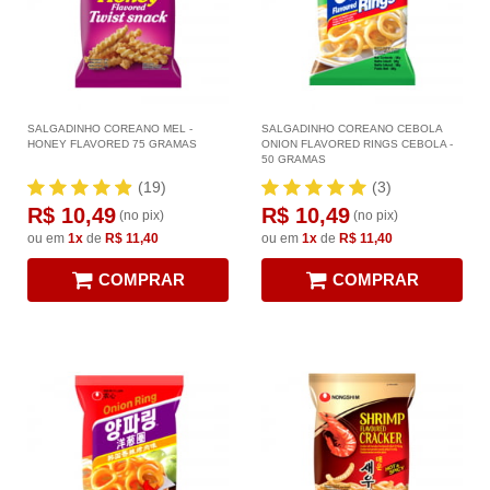
SALGADINHO COREANO MEL -
SALGADINHO COREANO CEBOLA
HONEY FLAVORED 75 GRAMAS
ONION FLAVORED RINGS CEBOLA -
50 GRAMAS
(19)
(3)
R$ 10,49
R$ 10,49
(no pix)
(no pix)
ou em
1x
de
R$ 11,40
ou em
1x
de
R$ 11,40
COMPRAR
COMPRAR