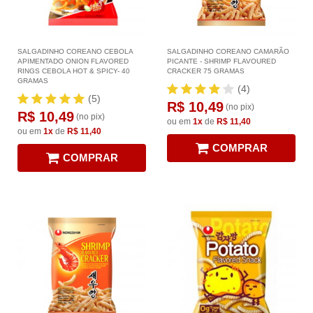
SALGADINHO COREANO CEBOLA
SALGADINHO COREANO CAMARÃO
APIMENTADO ONION FLAVORED
PICANTE - SHRIMP FLAVOURED
RINGS CEBOLA HOT & SPICY- 40
CRACKER 75 GRAMAS
GRAMAS
(4)
(5)
R$ 10,49
(no pix)
R$ 10,49
(no pix)
ou em
1x
de
R$ 11,40
ou em
1x
de
R$ 11,40
COMPRAR
COMPRAR