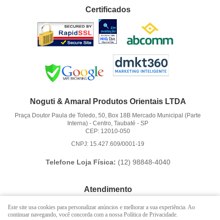
Certificados
Noguti & Amaral Produtos Orientais LTDA
Praça Doutor Paula de Toledo, 50, Box 18B Mercado Municipal (Parte
Interna)
-
Centro, Taubaté
-
SP
CEP: 12010-050
CNPJ: 15.427.609/0001-19
Telefone Loja Física:
(12)
98848-4040
Atendimento
(12)
3621-6262
Este site usa cookies para personalizar anúncios e melhorar a sua experiência. Ao
continuar navegando, você concorda com a nossa Política de Privacidade.
(12)
98848-4040