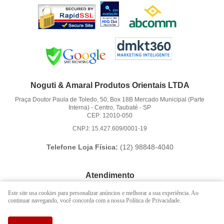
Noguti & Amaral Produtos Orientais LTDA
Praça Doutor Paula de Toledo, 50, Box 18B Mercado Municipal (Parte
Interna)
-
Centro, Taubaté
-
SP
CEP: 12010-050
CNPJ: 15.427.609/0001-19
Telefone Loja Física:
(12)
98848-4040
Atendimento
(12)
3621-6262
Este site usa cookies para personalizar anúncios e melhorar a sua experiência. Ao
continuar navegando, você concorda com a nossa Política de Privacidade.
(12)
98848-4040
(12)
98888-1010
(WhatsApp)